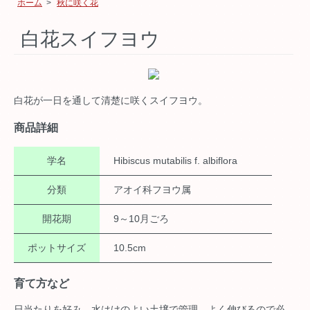
ホーム
>
秋に咲く花
白花スイフヨウ
白花が一日を通して清楚に咲くスイフヨウ。
商品詳細
学名
Hibiscus mutabilis f. albiflora
分類
アオイ科フヨウ属
開花期
9～10月ごろ
ポットサイズ
10.5cm
育て方など
日当たりを好み、水はけのよい土壌で管理。よく伸びるので必