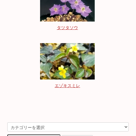
タツタソウ
エゾキスミレ