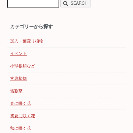
SEARCH
カテゴリーから探す
斑入・葉変り植物
イベント
小球根類など
古典植物
雪割草
春に咲く花
初夏に咲く花
秋に咲く花