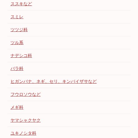
ススキなど
スミレ
ツツジ科
ツル系
ナデシコ科
バラ科
ヒガンバナ、ネギ、セリ、キンバイザサなど
フウロソウなど
メギ科
ヤマシャクヤク
ユキノシタ科