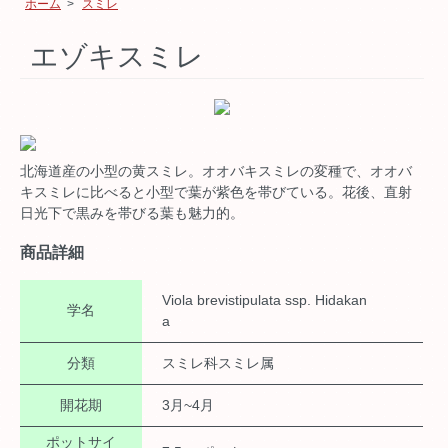
ホーム
>
スミレ
エゾキスミレ
北海道産の小型の黄スミレ。オオバキスミレの変種で、オオバ
キスミレに比べると小型で葉が紫色を帯びている。花後、直射
日光下で黒みを帯びる葉も魅力的。
商品詳細
Viola brevistipulata ssp. Hidakan
学名
a
分類
スミレ科スミレ属
開花期
3月~4月
ポットサイ