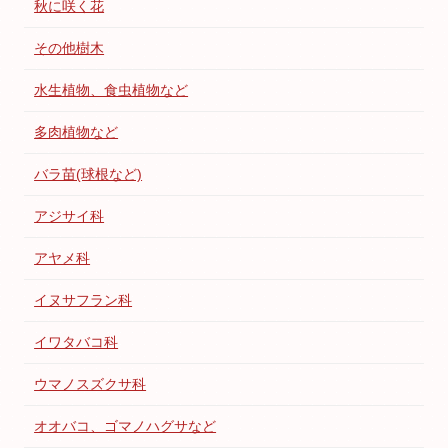
秋に咲く花
その他樹木
水生植物、食虫植物など
多肉植物など
バラ苗(球根など)
アジサイ科
アヤメ科
イヌサフラン科
イワタバコ科
ウマノスズクサ科
オオバコ、ゴマノハグサなど