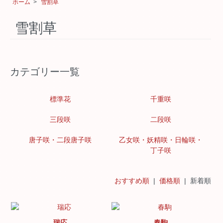
ホーム
>
雪割草
雪割草
カテゴリー一覧
標準花
千重咲
三段咲
二段咲
唐子咲・二段唐子咲
乙女咲・妖精咲・日輪咲・
丁子咲
おすすめ順
|
価格順
| 新着順
瑞応
春駒