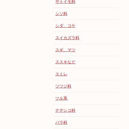
サトイモ科
シソ科
シダ、コケ
スイカズラ科
スギ、マツ
ススキなど
スミレ
ツツジ科
ツル系
ナデシコ科
バラ科