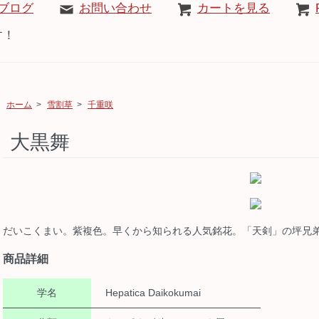
ブログ
お問い合わせ
カートを見る
す！
ホーム
>
雪割草
>
千重咲
大黒舞
だいこくまい。紫複色。早くから知られる人気銘花。「天剣」の坪兄
商品詳細
学名
Hepatica Daikokumai