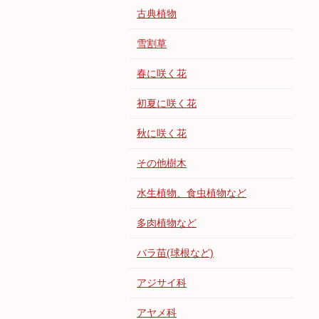
古典植物
雪割草
春に咲く花
初夏に咲く花
秋に咲く花
その他樹木
水生植物、食虫植物など
多肉植物など
バラ苗(球根など)
アジサイ科
アヤメ科