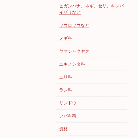
ヒガンバナ、ネギ、セリ、キンバ
イザサなど
フウロソウなど
メギ科
ヤマシャクヤク
ユキノシタ科
ユリ科
ラン科
リンドウ
ツバキ科
資材