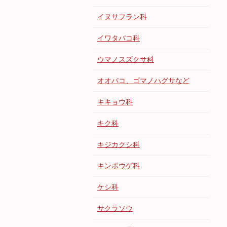
イヌサフラン科
イワタバコ科
ウマノスズクサ科
オオバコ、ゴマノハグサなど
キキョウ科
キク科
キジカクシ科
キンポウゲ科
ケシ科
サクラソウ