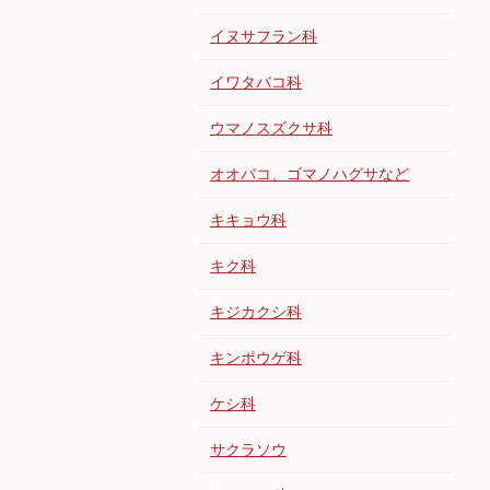
イヌサフラン科
イワタバコ科
ウマノスズクサ科
オオバコ、ゴマノハグサなど
キキョウ科
キク科
キジカクシ科
キンポウゲ科
ケシ科
サクラソウ