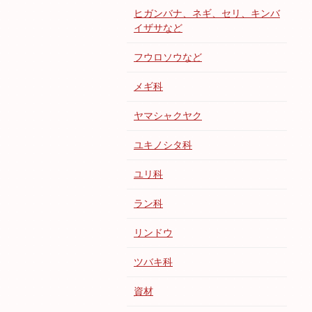
ヒガンバナ、ネギ、セリ、キンバ
イザサなど
フウロソウなど
メギ科
ヤマシャクヤク
ユキノシタ科
ユリ科
ラン科
リンドウ
ツバキ科
資材