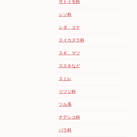
サトイモ科
シソ科
シダ、コケ
スイカズラ科
スギ、マツ
ススキなど
スミレ
ツツジ科
ツル系
ナデシコ科
バラ科