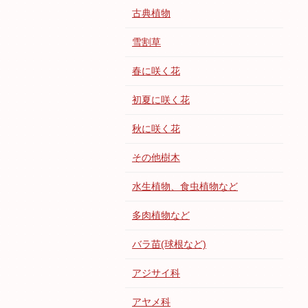
古典植物
雪割草
春に咲く花
初夏に咲く花
秋に咲く花
その他樹木
水生植物、食虫植物など
多肉植物など
バラ苗(球根など)
アジサイ科
アヤメ科