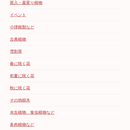
斑入・葉変り植物
イベント
小球根類など
古典植物
雪割草
春に咲く花
初夏に咲く花
秋に咲く花
その他樹木
水生植物、食虫植物など
多肉植物など