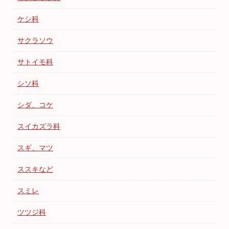
ケシ科
サクラソウ
サトイモ科
シソ科
シダ、コケ
スイカズラ科
スギ、マツ
ススキなど
スミレ
ツツジ科