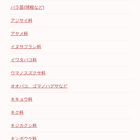
バラ苗(球根など)
アジサイ科
アヤメ科
イヌサフラン科
イワタバコ科
ウマノスズクサ科
オオバコ、ゴマノハグサなど
キキョウ科
キク科
キジカクシ科
キンポウゲ科