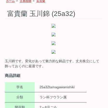
ホーム
>
古典植物
>
富貴蘭
富貴蘭 玉川錦 (25a32)
玉川錦です。変化があって魅力的な銘品です。丈夫株立にして
飾っておくのに最適です。
商品詳細
学名
25a32tamagawanishiki
分類
ラン科フウラン属
開花期
7～8月ごろ