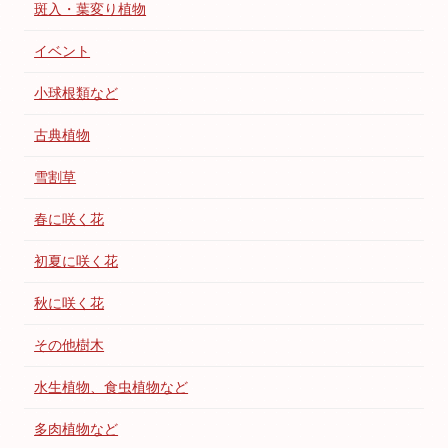
斑入・葉変り植物
イベント
小球根類など
古典植物
雪割草
春に咲く花
初夏に咲く花
秋に咲く花
その他樹木
水生植物、食虫植物など
多肉植物など