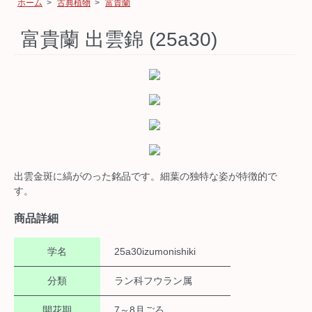
ホーム
>
古典植物
>
富貴蘭
富貴蘭 出雲錦 (25a30)
出雲金斑に縞がのった銘品です。細葉の独特な姿が特徴的で
す。
商品詳細
学名
25a30izumonishiki
分類
ラン科フウラン属
開花期
7～8月ごろ