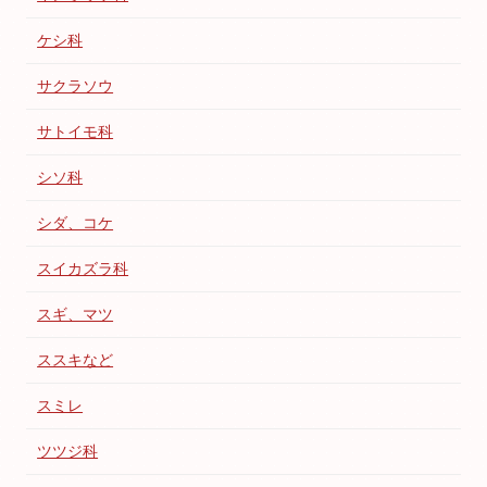
ケシ科
サクラソウ
サトイモ科
シソ科
シダ、コケ
スイカズラ科
スギ、マツ
ススキなど
スミレ
ツツジ科