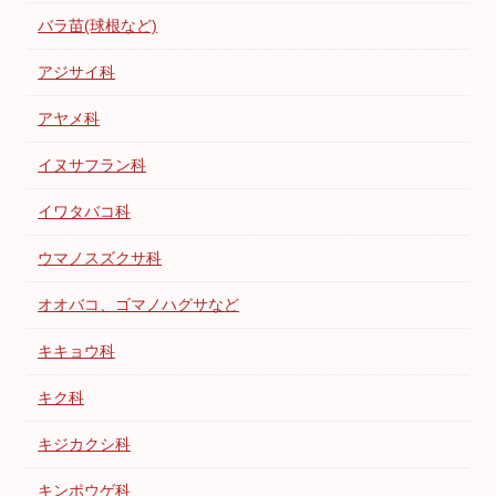
バラ苗(球根など)
アジサイ科
アヤメ科
イヌサフラン科
イワタバコ科
ウマノスズクサ科
オオバコ、ゴマノハグサなど
キキョウ科
キク科
キジカクシ科
キンポウゲ科