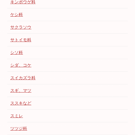
キンポウゲ科
ケシ科
サクラソウ
サトイモ科
シソ科
シダ、コケ
スイカズラ科
スギ、マツ
ススキなど
スミレ
ツツジ科