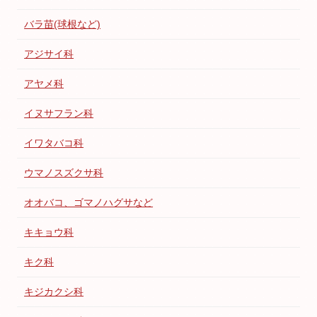
バラ苗(球根など)
アジサイ科
アヤメ科
イヌサフラン科
イワタバコ科
ウマノスズクサ科
オオバコ、ゴマノハグサなど
キキョウ科
キク科
キジカクシ科