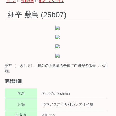
ホーム
>
古典植物
>
細辛・カンアオイ
細辛 敷島 (25b07)
敷島（しきしま）。厚みのある葉の全体に白斑がのる美しい品
種。
商品詳細
学名
25b07shikishima
分類
ウマノスズクサ科カンアオイ属
開花期
4月ごろ