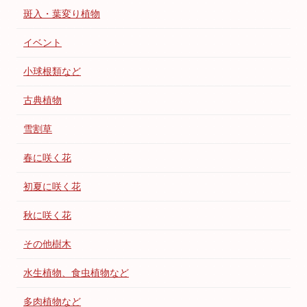
斑入・葉変り植物
イベント
小球根類など
古典植物
雪割草
春に咲く花
初夏に咲く花
秋に咲く花
その他樹木
水生植物、食虫植物など
多肉植物など