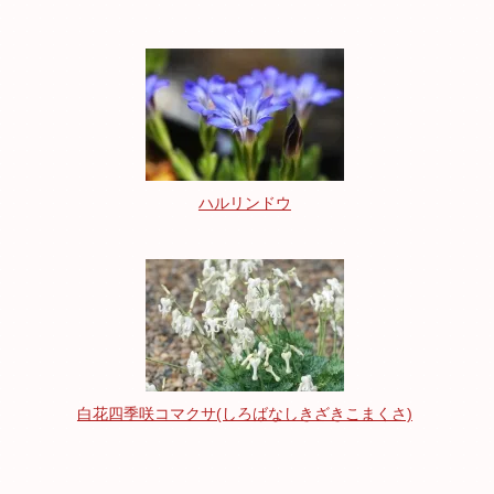
ハルリンドウ
白花四季咲コマクサ(しろばなしきざきこまくさ)