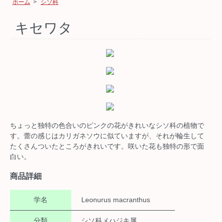
ホーム
>
シソ科
キセワタ
ちょっと独特の色合いのピンクの花がきれいなシソ科の植物で
す。蕾の感じはカリガネソウに似ていますが、それが輪生して
たくさんついたところがきれいです。咲いた花も独特の形で面
白い。
商品詳細
学名
Leonurus macranthus
分類
シソ科メハジキ属