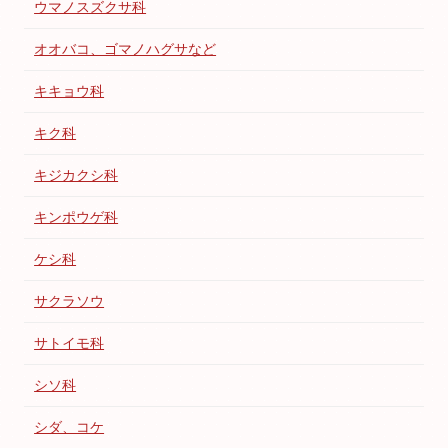
ウマノスズクサ科
オオバコ、ゴマノハグサなど
キキョウ科
キク科
キジカクシ科
キンポウゲ科
ケシ科
サクラソウ
サトイモ科
シソ科
シダ、コケ