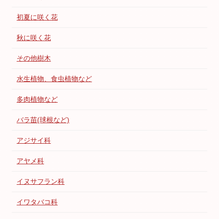
初夏に咲く花
秋に咲く花
その他樹木
水生植物、食虫植物など
多肉植物など
バラ苗(球根など)
アジサイ科
アヤメ科
イヌサフラン科
イワタバコ科