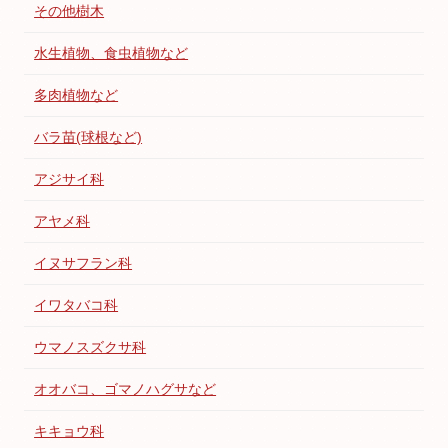
その他樹木
水生植物、食虫植物など
多肉植物など
バラ苗(球根など)
アジサイ科
アヤメ科
イヌサフラン科
イワタバコ科
ウマノスズクサ科
オオバコ、ゴマノハグサなど
キキョウ科