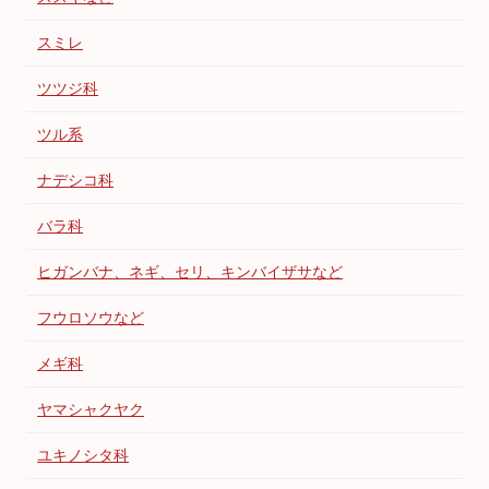
スミレ
ツツジ科
ツル系
ナデシコ科
バラ科
ヒガンバナ、ネギ、セリ、キンバイザサなど
フウロソウなど
メギ科
ヤマシャクヤク
ユキノシタ科