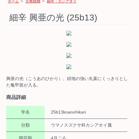
ホーム
>
古典植物
>
細辛・カンアオイ
細辛 興亜の光 (25b13)
興亜の光（こうあのひかり）。紺地の強い丸葉にくっきりとし
た亀甲斑が入る。
商品詳細
学名
25b13koanohikari
分類
ウマノスズクサ科カンアオイ属
開花期
4月ごろ