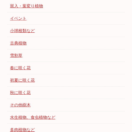
斑入・葉変り植物
イベント
小球根類など
古典植物
雪割草
春に咲く花
初夏に咲く花
秋に咲く花
その他樹木
水生植物、食虫植物など
多肉植物など