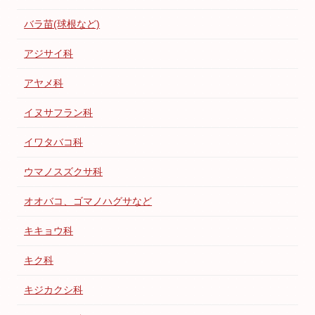
バラ苗(球根など)
アジサイ科
アヤメ科
イヌサフラン科
イワタバコ科
ウマノスズクサ科
オオバコ、ゴマノハグサなど
キキョウ科
キク科
キジカクシ科