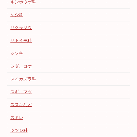
キンポウゲ科
ケシ科
サクラソウ
サトイモ科
シソ科
シダ、コケ
スイカズラ科
スギ、マツ
ススキなど
スミレ
ツツジ科