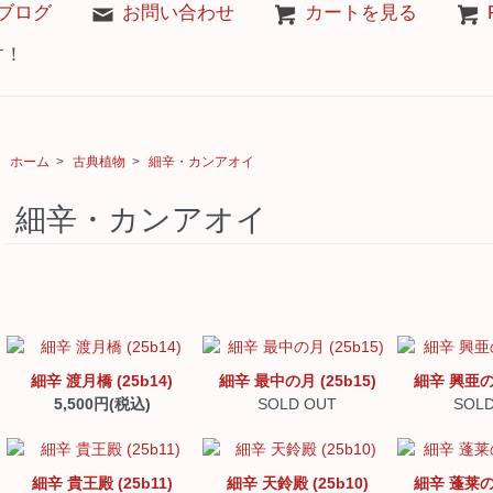
ブログ
お問い合わせ
カートを見る
す！
ホーム
>
古典植物
>
細辛・カンアオイ
細辛・カンアオイ
細辛 渡月橋 (25b14)
細辛 最中の月 (25b15)
細辛 興亜の光
5,500円(税込)
SOLD OUT
SOLD
細辛 貴王殿 (25b11)
細辛 天鈴殿 (25b10)
細辛 蓬莱の華