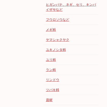
ヒガンバナ、ネギ、セリ、キンバ
イザサなど
フウロソウなど
メギ科
ヤマシャクヤク
ユキノシタ科
ユリ科
ラン科
リンドウ
ツバキ科
資材