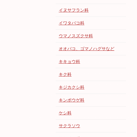
イヌサフラン科
イワタバコ科
ウマノスズクサ科
オオバコ、ゴマノハグサなど
キキョウ科
キク科
キジカクシ科
キンポウゲ科
ケシ科
サクラソウ