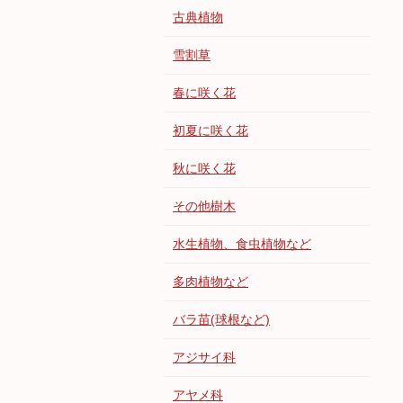
古典植物
雪割草
春に咲く花
初夏に咲く花
秋に咲く花
その他樹木
水生植物、食虫植物など
多肉植物など
バラ苗(球根など)
アジサイ科
アヤメ科