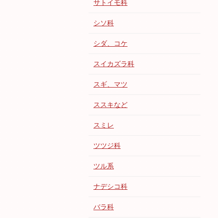
サトイモ科
シソ科
シダ、コケ
スイカズラ科
スギ、マツ
ススキなど
スミレ
ツツジ科
ツル系
ナデシコ科
バラ科