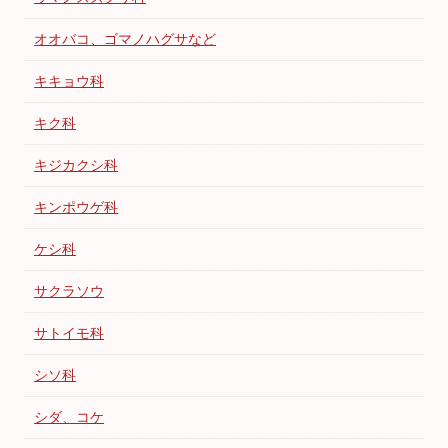
オオバコ、ゴマノハグサなど
キキョウ科
キク科
キジカクシ科
キンポウゲ科
ケシ科
サクラソウ
サトイモ科
シソ科
シダ、コケ