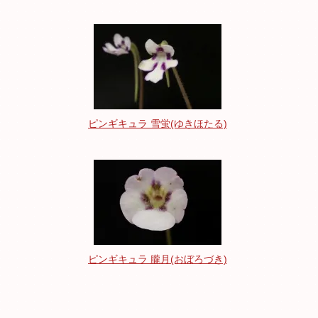
ピンギキュラ 雪蛍(ゆきほたる)
ピンギキュラ 朧月(おぼろづき)