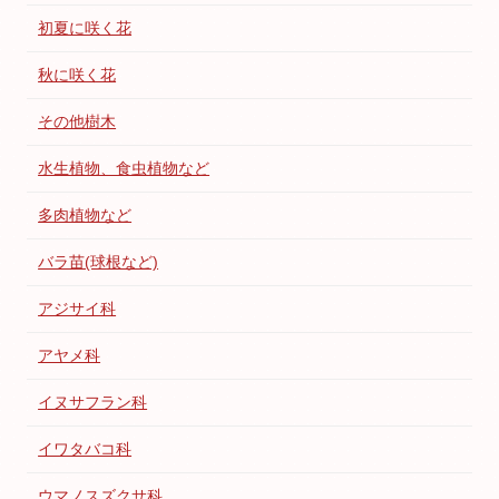
初夏に咲く花
秋に咲く花
その他樹木
水生植物、食虫植物など
多肉植物など
バラ苗(球根など)
アジサイ科
アヤメ科
イヌサフラン科
イワタバコ科
ウマノスズクサ科