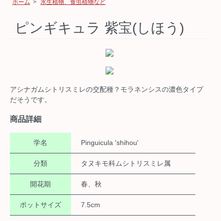
ホーム
>
水生植物、食虫植物など
ピンギキュラ 紫宝(しほう)
アシナガムシトリスミレの交配種？モラネンシスの濃色タイプ
だそうです。
商品詳細
学名
Pinguicula 'shihou'
分類
タヌキモ科ムシトリスミレ属
開花期
春、秋
ポットサイズ
7.5cm