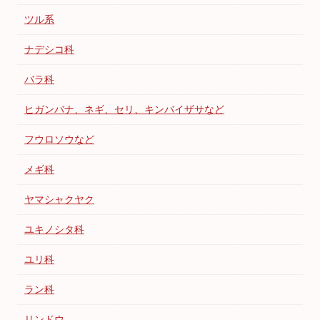
ツル系
ナデシコ科
バラ科
ヒガンバナ、ネギ、セリ、キンバイザサなど
フウロソウなど
メギ科
ヤマシャクヤク
ユキノシタ科
ユリ科
ラン科
リンドウ