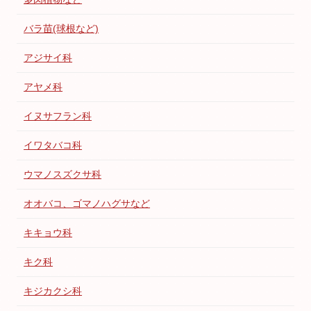
バラ苗(球根など)
アジサイ科
アヤメ科
イヌサフラン科
イワタバコ科
ウマノスズクサ科
オオバコ、ゴマノハグサなど
キキョウ科
キク科
キジカクシ科