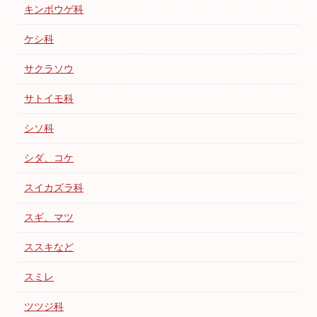
キンポウゲ科
ケシ科
サクラソウ
サトイモ科
シソ科
シダ、コケ
スイカズラ科
スギ、マツ
ススキなど
スミレ
ツツジ科