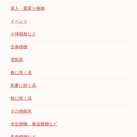
斑入・葉変り植物
イベント
小球根類など
古典植物
雪割草
春に咲く花
初夏に咲く花
秋に咲く花
その他樹木
水生植物、食虫植物など
多肉植物など