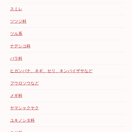
スミレ
ツツジ科
ツル系
ナデシコ科
バラ科
ヒガンバナ、ネギ、セリ、キンバイザサなど
フウロソウなど
メギ科
ヤマシャクヤク
ユキノシタ科