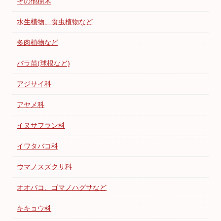
その他樹木
水生植物、食虫植物など
多肉植物など
バラ苗(球根など)
アジサイ科
アヤメ科
イヌサフラン科
イワタバコ科
ウマノスズクサ科
オオバコ、ゴマノハグサなど
キキョウ科