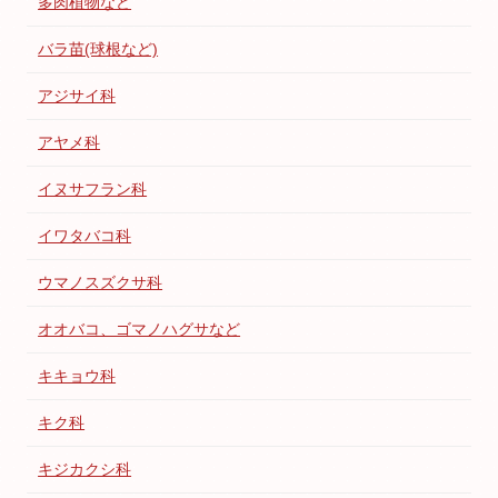
多肉植物など
バラ苗(球根など)
アジサイ科
アヤメ科
イヌサフラン科
イワタバコ科
ウマノスズクサ科
オオバコ、ゴマノハグサなど
キキョウ科
キク科
キジカクシ科