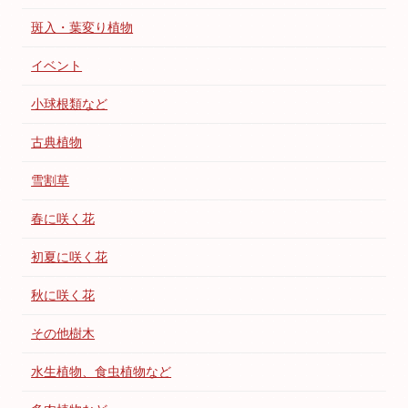
斑入・葉変り植物
イベント
小球根類など
古典植物
雪割草
春に咲く花
初夏に咲く花
秋に咲く花
その他樹木
水生植物、食虫植物など