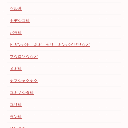
ツル系
ナデシコ科
バラ科
ヒガンバナ、ネギ、セリ、キンバイザサなど
フウロソウなど
メギ科
ヤマシャクヤク
ユキノシタ科
ユリ科
ラン科