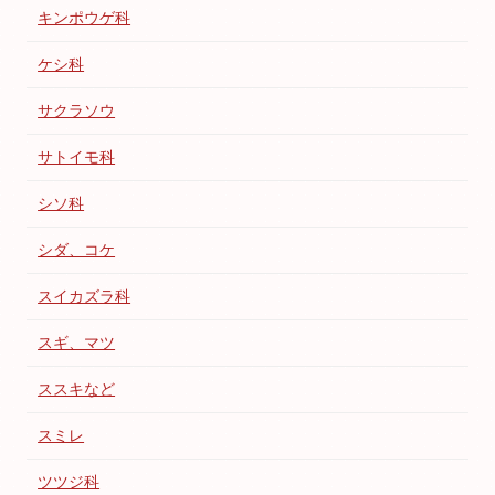
キンポウゲ科
ケシ科
サクラソウ
サトイモ科
シソ科
シダ、コケ
スイカズラ科
スギ、マツ
ススキなど
スミレ
ツツジ科