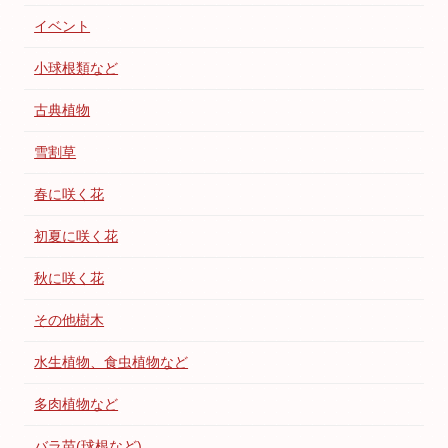
イベント
小球根類など
古典植物
雪割草
春に咲く花
初夏に咲く花
秋に咲く花
その他樹木
水生植物、食虫植物など
多肉植物など
バラ苗(球根など)