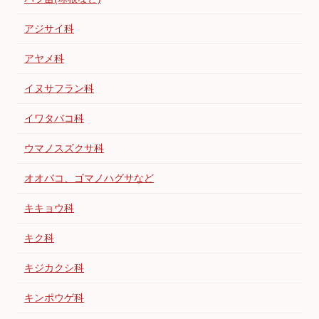
アジサイ科
アヤメ科
イヌサフラン科
イワタバコ科
ウマノスズクサ科
オオバコ、ゴマノハグサなど
キキョウ科
キク科
キジカクシ科
キンポウゲ科