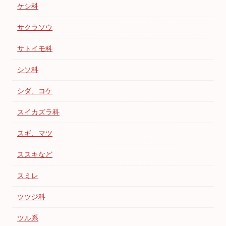
ケシ科
サクラソウ
サトイモ科
シソ科
シダ、コケ
スイカズラ科
スギ、マツ
ススキなど
スミレ
ツツジ科
ツル系