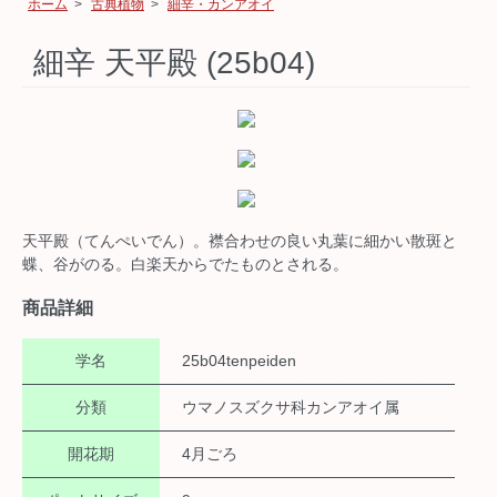
ホーム
>
古典植物
>
細辛・カンアオイ
細辛 天平殿 (25b04)
天平殿（てんぺいでん）。襟合わせの良い丸葉に細かい散斑と
蝶、谷がのる。白楽天からでたものとされる。
商品詳細
学名
25b04tenpeiden
分類
ウマノスズクサ科カンアオイ属
開花期
4月ごろ