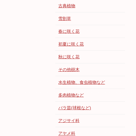
古典植物
雪割草
春に咲く花
初夏に咲く花
秋に咲く花
その他樹木
水生植物、食虫植物など
多肉植物など
バラ苗(球根など)
アジサイ科
アヤメ科