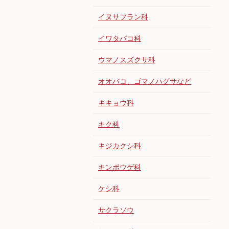
イヌサフラン科
イワタバコ科
ウマノスズクサ科
オオバコ、ゴマノハグサなど
キキョウ科
キク科
キジカクシ科
キンポウゲ科
ケシ科
サクラソウ