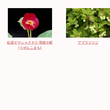
紅花ヤマシャクヤク 羽前小町
アブラツツジ
(うぜんこまち)