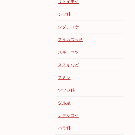
サトイモ科
シソ科
シダ、コケ
スイカズラ科
スギ、マツ
ススキなど
スミレ
ツツジ科
ツル系
ナデシコ科
バラ科