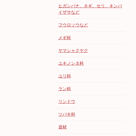
ヒガンバナ、ネギ、セリ、キンバ
イザサなど
フウロソウなど
メギ科
ヤマシャクヤク
ユキノシタ科
ユリ科
ラン科
リンドウ
ツバキ科
資材