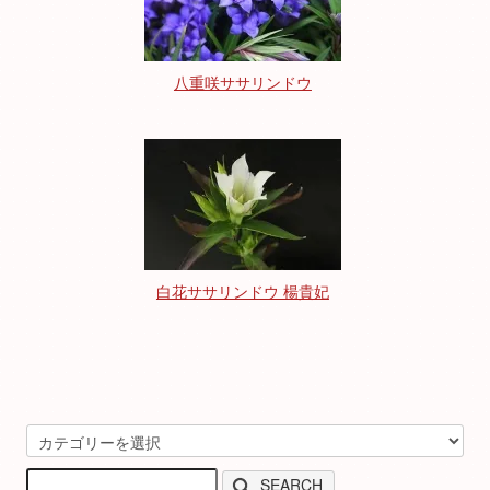
八重咲ササリンドウ
白花ササリンドウ 楊貴妃
SEARCH