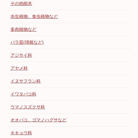
その他樹木
水生植物、食虫植物など
多肉植物など
バラ苗(球根など)
アジサイ科
アヤメ科
イヌサフラン科
イワタバコ科
ウマノスズクサ科
オオバコ、ゴマノハグサなど
キキョウ科