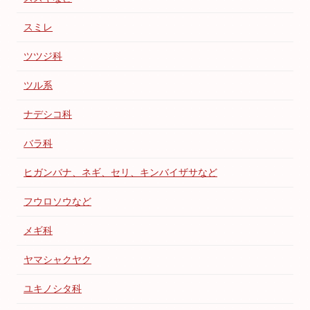
スミレ
ツツジ科
ツル系
ナデシコ科
バラ科
ヒガンバナ、ネギ、セリ、キンバイザサなど
フウロソウなど
メギ科
ヤマシャクヤク
ユキノシタ科