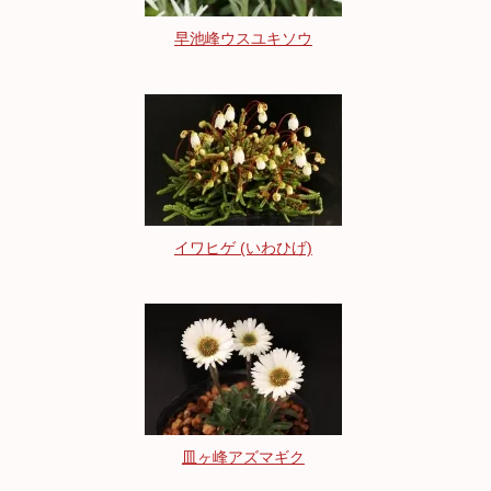
早池峰ウスユキソウ
イワヒゲ (いわひげ)
皿ヶ峰アズマギク