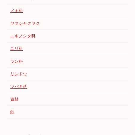
メギ科
ヤマシャクヤク
ユキノシタ科
ユリ科
ラン科
リンドウ
ツバキ科
資材
鉢