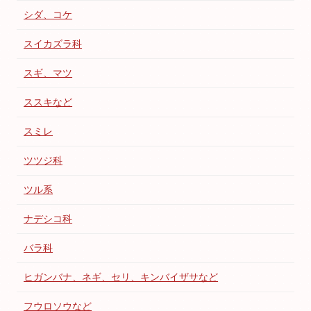
シダ、コケ
スイカズラ科
スギ、マツ
ススキなど
スミレ
ツツジ科
ツル系
ナデシコ科
バラ科
ヒガンバナ、ネギ、セリ、キンバイザサなど
フウロソウなど