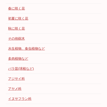
春に咲く花
初夏に咲く花
秋に咲く花
その他樹木
水生植物、食虫植物など
多肉植物など
バラ苗(球根など)
アジサイ科
アヤメ科
イヌサフラン科