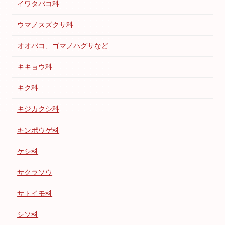
イワタバコ科
ウマノスズクサ科
オオバコ、ゴマノハグサなど
キキョウ科
キク科
キジカクシ科
キンポウゲ科
ケシ科
サクラソウ
サトイモ科
シソ科