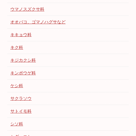
ウマノスズクサ科
オオバコ、ゴマノハグサなど
キキョウ科
キク科
キジカクシ科
キンポウゲ科
ケシ科
サクラソウ
サトイモ科
シソ科