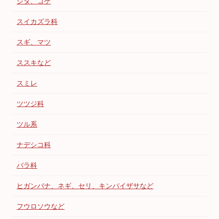
シダ、コケ
スイカズラ科
スギ、マツ
ススキなど
スミレ
ツツジ科
ツル系
ナデシコ科
バラ科
ヒガンバナ、ネギ、セリ、キンバイザサなど
フウロソウなど