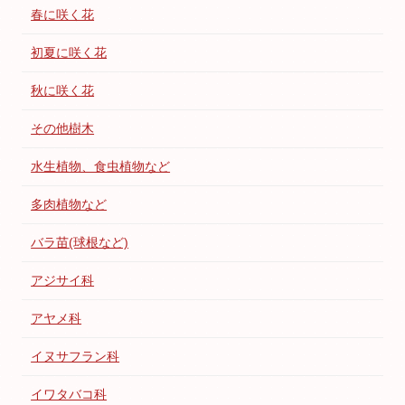
春に咲く花
初夏に咲く花
秋に咲く花
その他樹木
水生植物、食虫植物など
多肉植物など
バラ苗(球根など)
アジサイ科
アヤメ科
イヌサフラン科
イワタバコ科