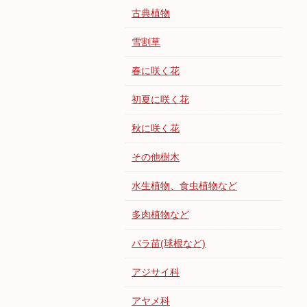
古典植物
雪割草
春に咲く花
初夏に咲く花
秋に咲く花
その他樹木
水生植物、食虫植物など
多肉植物など
バラ苗(球根など)
アジサイ科
アヤメ科