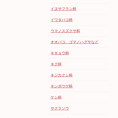
イヌサフラン科
イワタバコ科
ウマノスズクサ科
オオバコ、ゴマノハグサなど
キキョウ科
キク科
キジカクシ科
キンポウゲ科
ケシ科
サクラソウ