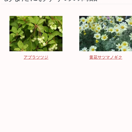
アブラツツジ
黄花サツマノギク