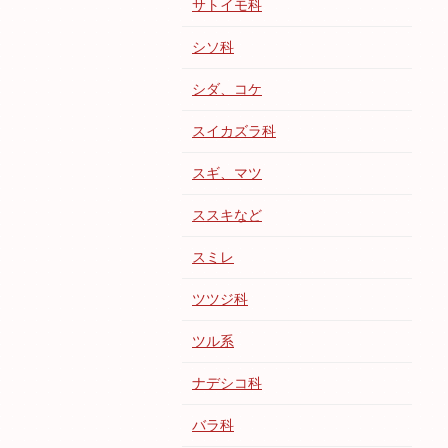
サトイモ科
シソ科
シダ、コケ
スイカズラ科
スギ、マツ
ススキなど
スミレ
ツツジ科
ツル系
ナデシコ科
バラ科