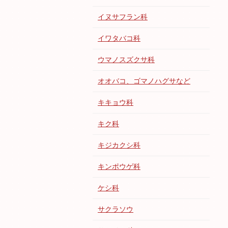
イヌサフラン科
イワタバコ科
ウマノスズクサ科
オオバコ、ゴマノハグサなど
キキョウ科
キク科
キジカクシ科
キンポウゲ科
ケシ科
サクラソウ