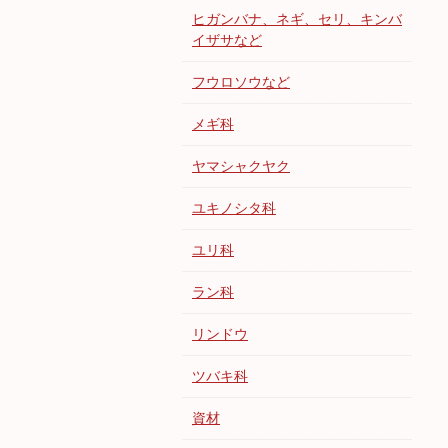
ヒガンバナ、ネギ、セリ、キンバ
イザサなど
フウロソウなど
メギ科
ヤマシャクヤク
ユキノシタ科
ユリ科
ラン科
リンドウ
ツバキ科
資材