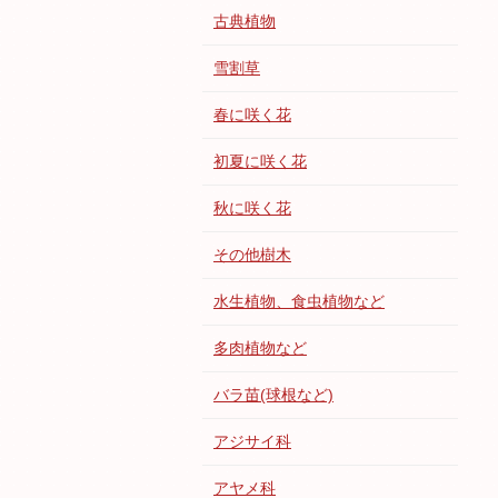
古典植物
雪割草
春に咲く花
初夏に咲く花
秋に咲く花
その他樹木
水生植物、食虫植物など
多肉植物など
バラ苗(球根など)
アジサイ科
アヤメ科