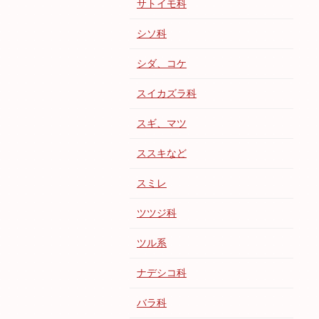
サトイモ科
シソ科
シダ、コケ
スイカズラ科
スギ、マツ
ススキなど
スミレ
ツツジ科
ツル系
ナデシコ科
バラ科