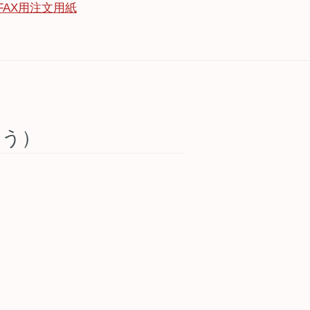
FAX用注文用紙
こう）