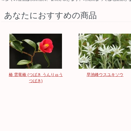
あなたにおすすめの商品
椿 雲竜椿 (つばき うんりゅう
早池峰ウスユキソウ
つばき)