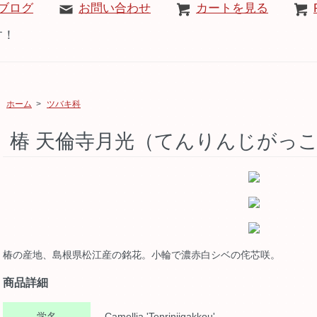
ブログ
お問い合わせ
カートを見る
す！
ホーム
>
ツバキ科
椿 天倫寺月光（てんりんじがっ
椿の産地、島根県松江産の銘花。小輪で濃赤白シベの侘芯咲。
商品詳細
学名
Camellia 'Tenrinjigakkou'