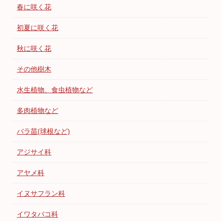
春に咲く花
初夏に咲く花
秋に咲く花
その他樹木
水生植物、食虫植物など
多肉植物など
バラ苗(球根など)
アジサイ科
アヤメ科
イヌサフラン科
イワタバコ科