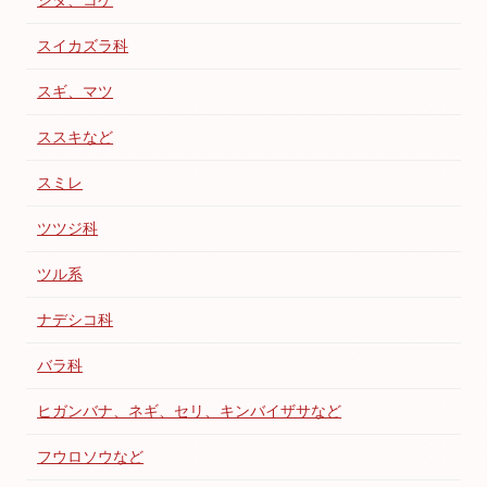
シダ、コケ
スイカズラ科
スギ、マツ
ススキなど
スミレ
ツツジ科
ツル系
ナデシコ科
バラ科
ヒガンバナ、ネギ、セリ、キンバイザサなど
フウロソウなど