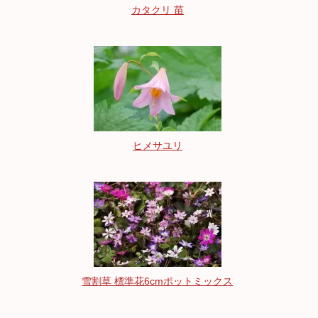
カタクリ 苗
ヒメサユリ
雪割草 標準花6cmポットミックス