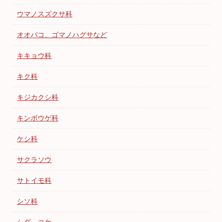
ウマノスズクサ科
オオバコ、ゴマノハグサなど
キキョウ科
キク科
キジカクシ科
キンポウゲ科
ケシ科
サクラソウ
サトイモ科
シソ科