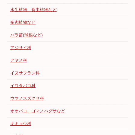
水生植物、食虫植物など
多肉植物など
バラ苗(球根など)
アジサイ科
アヤメ科
イヌサフラン科
イワタバコ科
ウマノスズクサ科
オオバコ、ゴマノハグサなど
キキョウ科