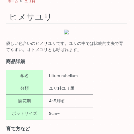
ホーム
>
ユリ科
ヒメサユリ
優しい色合いのヒメサユリです。ユリの中では比較的丈夫で育
てやすい。オトメユリとも呼ばれます。
商品詳細
学名
Lilium rubellum
分類
ユリ科ユリ属
開花期
4~5月頃
ポットサイズ
9cm~
育て方など