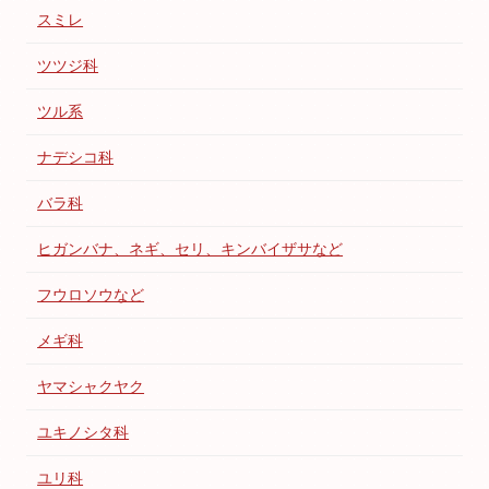
スミレ
ツツジ科
ツル系
ナデシコ科
バラ科
ヒガンバナ、ネギ、セリ、キンバイザサなど
フウロソウなど
メギ科
ヤマシャクヤク
ユキノシタ科
ユリ科