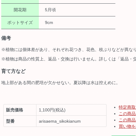
開花期
5月頃
ポットサイズ
9cm
備考
※植物には個体差があり、それぞれ花つき、花色、枝ぶりなどが異な
※植物は商品の性質上、返品・交換は行いません。詳しくは「返品・
育て方など
地上部がある間の肥培が欠かせない。夏以降は水は控えめに。
特定商取
販売価格
1,100円(税込)
この商品
この商品
型番
arisaema_sikokianum
買い物を