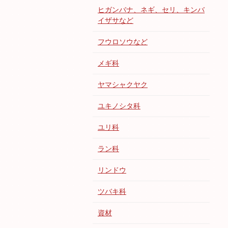
ヒガンバナ、ネギ、セリ、キンバ
イザサなど
フウロソウなど
メギ科
ヤマシャクヤク
ユキノシタ科
ユリ科
ラン科
リンドウ
ツバキ科
資材