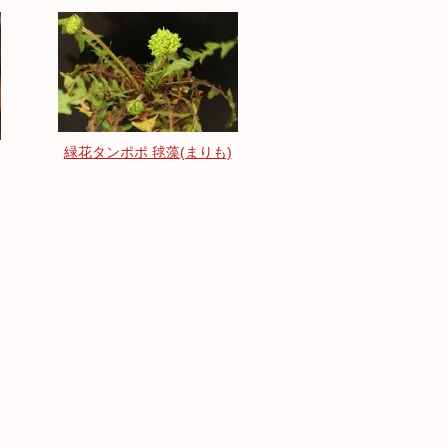
緑花タンポポ 毬藻(まりも)