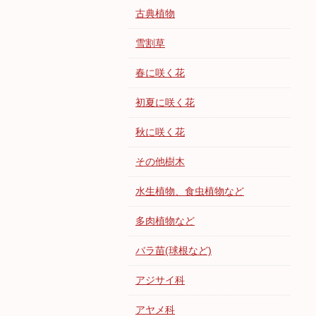
古典植物
雪割草
春に咲く花
初夏に咲く花
秋に咲く花
その他樹木
水生植物、食虫植物など
多肉植物など
バラ苗(球根など)
アジサイ科
アヤメ科