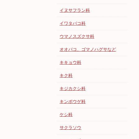
イヌサフラン科
イワタバコ科
ウマノスズクサ科
オオバコ、ゴマノハグサなど
キキョウ科
キク科
キジカクシ科
キンポウゲ科
ケシ科
サクラソウ