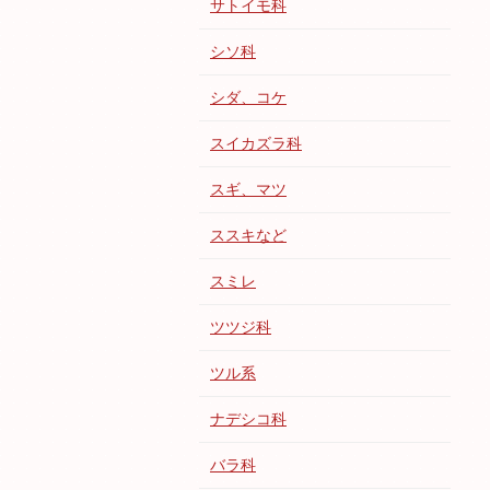
サトイモ科
シソ科
シダ、コケ
スイカズラ科
スギ、マツ
ススキなど
スミレ
ツツジ科
ツル系
ナデシコ科
バラ科