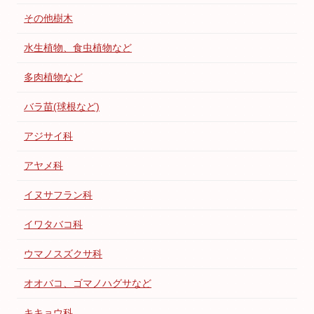
その他樹木
水生植物、食虫植物など
多肉植物など
バラ苗(球根など)
アジサイ科
アヤメ科
イヌサフラン科
イワタバコ科
ウマノスズクサ科
オオバコ、ゴマノハグサなど
キキョウ科