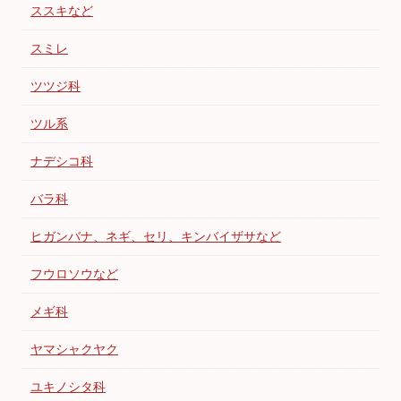
ススキなど
スミレ
ツツジ科
ツル系
ナデシコ科
バラ科
ヒガンバナ、ネギ、セリ、キンバイザサなど
フウロソウなど
メギ科
ヤマシャクヤク
ユキノシタ科