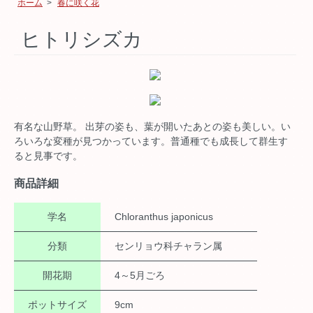
ホーム
>
春に咲く花
ヒトリシズカ
有名な山野草。 出芽の姿も、葉が開いたあとの姿も美しい。い
ろいろな変種が見つかっています。普通種でも成長して群生す
ると見事です。
商品詳細
学名
Chloranthus japonicus
分類
センリョウ科チャラン属
開花期
4～5月ごろ
ポットサイズ
9cm