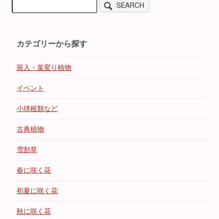
SEARCH
カテゴリーから探す
斑入・葉変り植物
イベント
小球根類など
古典植物
雪割草
春に咲く花
初夏に咲く花
秋に咲く花