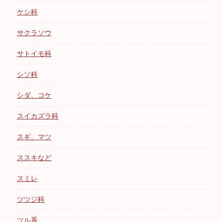
ケシ科
サクラソウ
サトイモ科
シソ科
シダ、コケ
スイカズラ科
スギ、マツ
ススキなど
スミレ
ツツジ科
ツル系