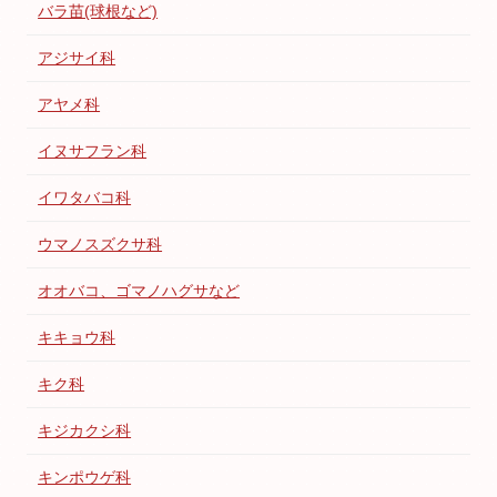
バラ苗(球根など)
アジサイ科
アヤメ科
イヌサフラン科
イワタバコ科
ウマノスズクサ科
オオバコ、ゴマノハグサなど
キキョウ科
キク科
キジカクシ科
キンポウゲ科