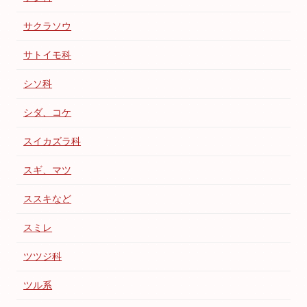
サクラソウ
サトイモ科
シソ科
シダ、コケ
スイカズラ科
スギ、マツ
ススキなど
スミレ
ツツジ科
ツル系