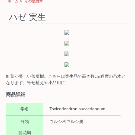
ホーム
>
その他樹木
ハゼ 実生
紅葉が美しい落葉樹。こちらは実生品で高さ数cm程度の苗木と
なります。寄せ植えや小品用に。
商品詳細
学名
Toxicodendron succedaneum
分類
ウルシ科ウルシ属
開花期