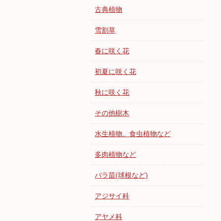
古典植物
雪割草
春に咲く花
初夏に咲く花
秋に咲く花
その他樹木
水生植物、食虫植物など
多肉植物など
バラ苗(球根など)
アジサイ科
アヤメ科