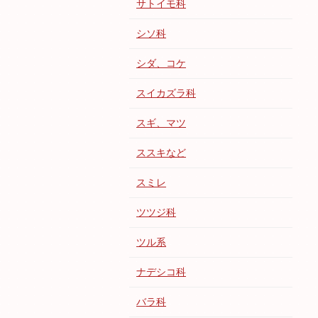
サトイモ科
シソ科
シダ、コケ
スイカズラ科
スギ、マツ
ススキなど
スミレ
ツツジ科
ツル系
ナデシコ科
バラ科