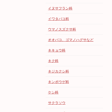
イヌサフラン科
イワタバコ科
ウマノスズクサ科
オオバコ、ゴマノハグサなど
キキョウ科
キク科
キジカクシ科
キンポウゲ科
ケシ科
サクラソウ