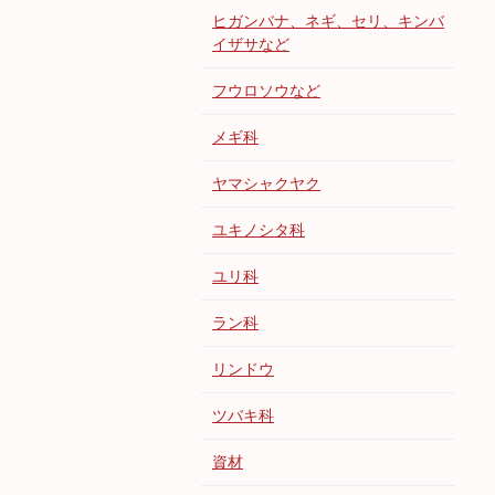
ヒガンバナ、ネギ、セリ、キンバ
イザサなど
フウロソウなど
メギ科
ヤマシャクヤク
ユキノシタ科
ユリ科
ラン科
リンドウ
ツバキ科
資材