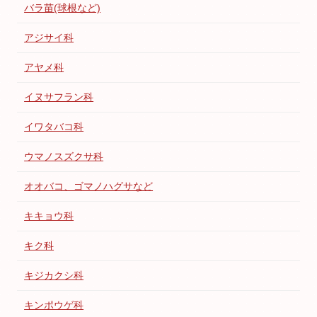
バラ苗(球根など)
アジサイ科
アヤメ科
イヌサフラン科
イワタバコ科
ウマノスズクサ科
オオバコ、ゴマノハグサなど
キキョウ科
キク科
キジカクシ科
キンポウゲ科