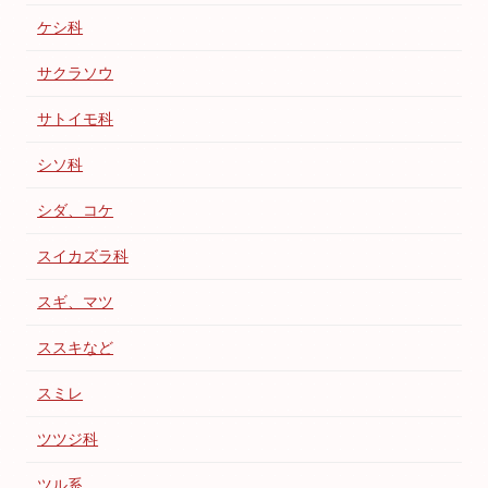
ケシ科
サクラソウ
サトイモ科
シソ科
シダ、コケ
スイカズラ科
スギ、マツ
ススキなど
スミレ
ツツジ科
ツル系