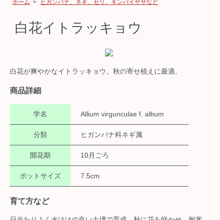
ホーム
>
ヒガンバナ、ネギ、セリ、キンバイザサなど
白花イトラッキョウ
白花が爽やかなイトラッキョウ。秋の寄せ植えに最適。
商品詳細
学名
Allium virgunculae f. album
分類
ヒガンバナ科ネギ属
開花期
10月ごろ
ポットサイズ
7.5cm
育て方など
日当たりよく水はけの良い土壌で育成。秋に花を咲かせ、耐寒