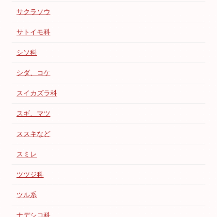
サクラソウ
サトイモ科
シソ科
シダ、コケ
スイカズラ科
スギ、マツ
ススキなど
スミレ
ツツジ科
ツル系
ナデシコ科