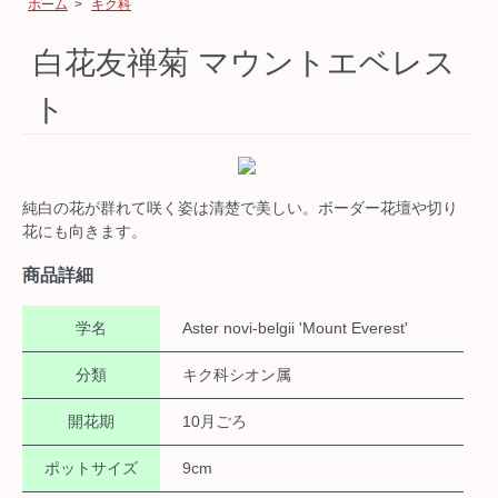
ホーム
>
キク科
白花友禅菊 マウントエベレス
ト
純白の花が群れて咲く姿は清楚で美しい。ボーダー花壇や切り
花にも向きます。
商品詳細
学名
Aster novi-belgii 'Mount Everest'
分類
キク科シオン属
開花期
10月ごろ
ポットサイズ
9cm