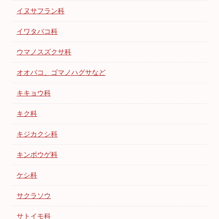
イヌサフラン科
イワタバコ科
ウマノスズクサ科
オオバコ、ゴマノハグサなど
キキョウ科
キク科
キジカクシ科
キンポウゲ科
ケシ科
サクラソウ
サトイモ科