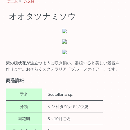
ホーム
>
シソ科
オオタツナミソウ
紫の穂状花が波立つように咲き揃い、群植すると美しい景観を
作ります。おそらくスクテラリア「ブルーファイアー」です。
商品詳細
学名
Scutellaria sp.
分類
シソ科タツナミソウ属
開花期
5～10月ごろ