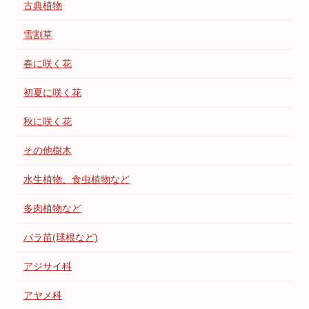
古典植物
雪割草
春に咲く花
初夏に咲く花
秋に咲く花
その他樹木
水生植物、食虫植物など
多肉植物など
バラ苗(球根など)
アジサイ科
アヤメ科