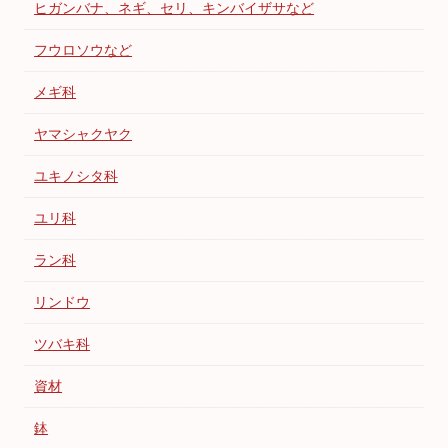
ヒガンバナ、ネギ、セリ、キンバイザサなど
フウロソウなど
メギ科
ヤマシャクヤク
ユキノシタ科
ユリ科
ラン科
リンドウ
ツバキ科
資材
鉢