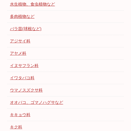
水生植物、食虫植物など
多肉植物など
バラ苗(球根など)
アジサイ科
アヤメ科
イヌサフラン科
イワタバコ科
ウマノスズクサ科
オオバコ、ゴマノハグサなど
キキョウ科
キク科