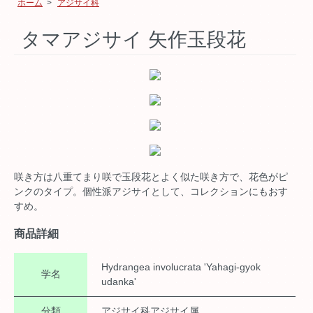
ホーム
>
アジサイ科
タマアジサイ 矢作玉段花
咲き方は八重てまり咲で玉段花とよく似た咲き方で、花色がピ
ンクのタイプ。個性派アジサイとして、コレクションにもおす
すめ。
商品詳細
Hydrangea involucrata 'Yahagi-gyok
学名
udanka'
分類
アジサイ科アジサイ属