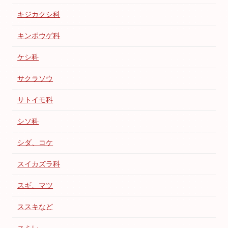
キジカクシ科
キンポウゲ科
ケシ科
サクラソウ
サトイモ科
シソ科
シダ、コケ
スイカズラ科
スギ、マツ
ススキなど
スミレ