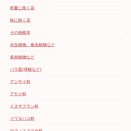
初夏に咲く花
秋に咲く花
その他樹木
水生植物、食虫植物など
多肉植物など
バラ苗(球根など)
アジサイ科
アヤメ科
イヌサフラン科
イワタバコ科
ウマノスズクサ科