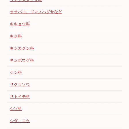
オオバコ、ゴマノハグサなど
キキョウ科
キク科
キジカクシ科
キンポウゲ科
ケシ科
サクラソウ
サトイモ科
シソ科
シダ、コケ