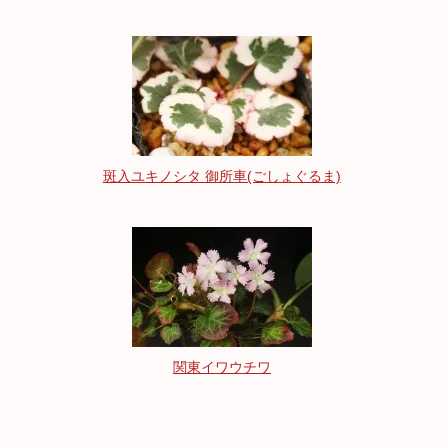
斑入ユキノシタ 御所車(ごしょぐるま)
関東イワウチワ