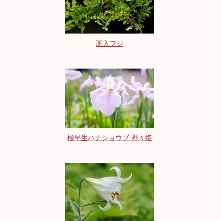
斑入フジ
極早生ハナショウブ 野々姫