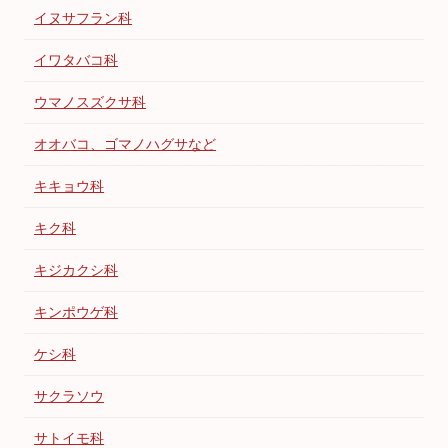
イヌサフラン科
イワタバコ科
ウマノスズクサ科
オオバコ、ゴマノハグサなど
キキョウ科
キク科
キジカクシ科
キンポウゲ科
ケシ科
サクラソウ
サトイモ科