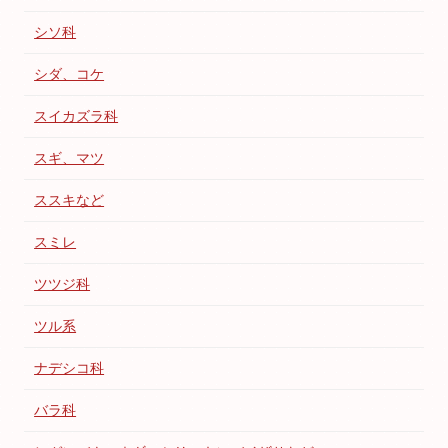
シソ科
シダ、コケ
スイカズラ科
スギ、マツ
ススキなど
スミレ
ツツジ科
ツル系
ナデシコ科
バラ科