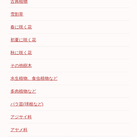
古典植物
雪割草
春に咲く花
初夏に咲く花
秋に咲く花
その他樹木
水生植物、食虫植物など
多肉植物など
バラ苗(球根など)
アジサイ科
アヤメ科