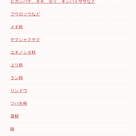
ヒガンバナ、ネギ、セリ、キンバイザサなど
フウロソウなど
メギ科
ヤマシャクヤク
ユキノシタ科
ユリ科
ラン科
リンドウ
ツバキ科
資材
鉢