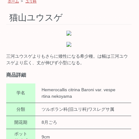
ホーム
>
ユリ科
猫山ユウスゲ
三河ユウスゲよりもさらに矮性になる希少種。は幅は三河ユウ
スゲより広く、丈が伸びず小型になる。
商品詳細
Hemerocallis citrina Baroni var. vespe
学名
rtina nekoyama
分類
ツルボラン科(旧ユリ科)ワスレグサ属
開花期
8月ごろ
ポット
9cm