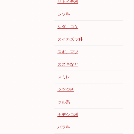
サトイモ科
シソ科
シダ、コケ
スイカズラ科
スギ、マツ
ススキなど
スミレ
ツツジ科
ツル系
ナデシコ科
バラ科