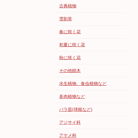
古典植物
雪割草
春に咲く花
初夏に咲く花
秋に咲く花
その他樹木
水生植物、食虫植物など
多肉植物など
バラ苗(球根など)
アジサイ科
アヤメ科