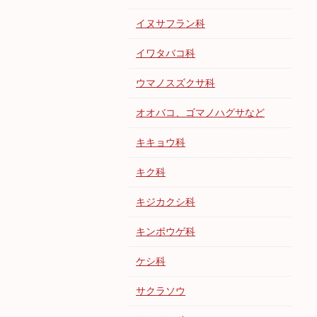
イヌサフラン科
イワタバコ科
ウマノスズクサ科
オオバコ、ゴマノハグサなど
キキョウ科
キク科
キジカクシ科
キンポウゲ科
ケシ科
サクラソウ