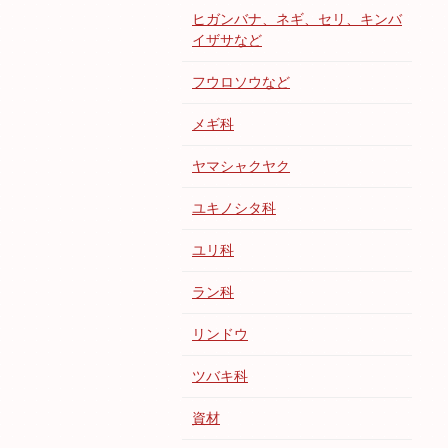
ヒガンバナ、ネギ、セリ、キンバ
イザサなど
フウロソウなど
メギ科
ヤマシャクヤク
ユキノシタ科
ユリ科
ラン科
リンドウ
ツバキ科
資材