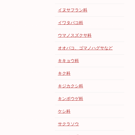
イヌサフラン科
イワタバコ科
ウマノスズクサ科
オオバコ、ゴマノハグサなど
キキョウ科
キク科
キジカクシ科
キンポウゲ科
ケシ科
サクラソウ