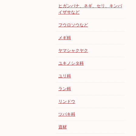
ヒガンバナ、ネギ、セリ、キンバ
イザサなど
フウロソウなど
メギ科
ヤマシャクヤク
ユキノシタ科
ユリ科
ラン科
リンドウ
ツバキ科
資材