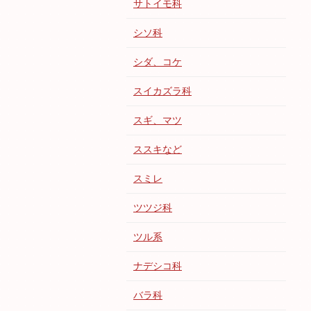
サトイモ科
シソ科
シダ、コケ
スイカズラ科
スギ、マツ
ススキなど
スミレ
ツツジ科
ツル系
ナデシコ科
バラ科