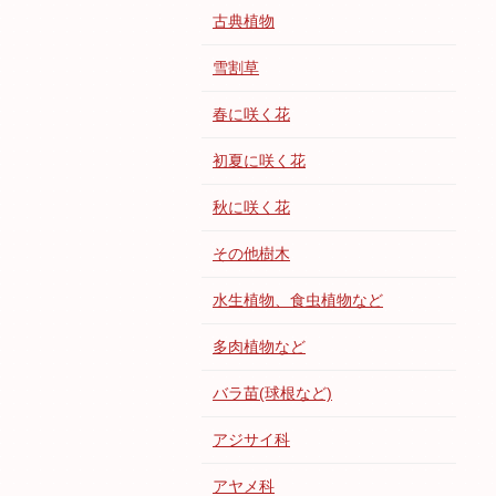
古典植物
雪割草
春に咲く花
初夏に咲く花
秋に咲く花
その他樹木
水生植物、食虫植物など
多肉植物など
バラ苗(球根など)
アジサイ科
アヤメ科