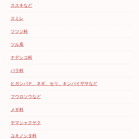
ススキなど
スミレ
ツツジ科
ツル系
ナデシコ科
バラ科
ヒガンバナ、ネギ、セリ、キンバイザサなど
フウロソウなど
メギ科
ヤマシャクヤク
ユキノシタ科