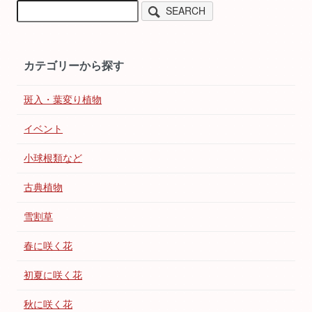
SEARCH
カテゴリーから探す
斑入・葉変り植物
イベント
小球根類など
古典植物
雪割草
春に咲く花
初夏に咲く花
秋に咲く花