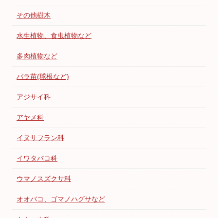
その他樹木
水生植物、食虫植物など
多肉植物など
バラ苗(球根など)
アジサイ科
アヤメ科
イヌサフラン科
イワタバコ科
ウマノスズクサ科
オオバコ、ゴマノハグサなど