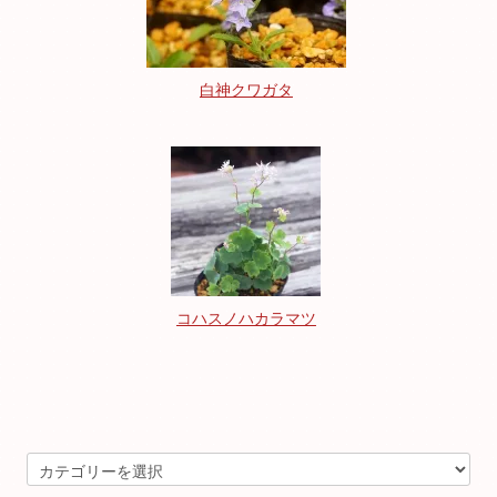
白神クワガタ
コハスノハカラマツ