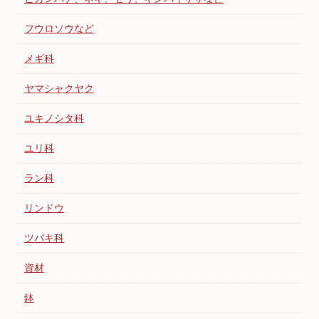
フウロソウなど
メギ科
ヤマシャクヤク
ユキノシタ科
ユリ科
ラン科
リンドウ
ツバキ科
資材
鉢