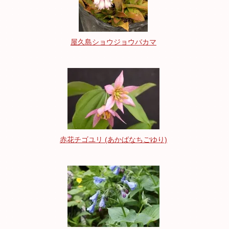
屋久島ショウジョウバカマ
赤花チゴユリ (あかばなちごゆり)