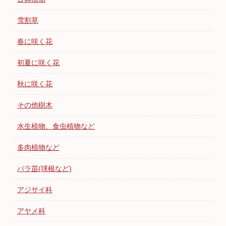
雪割草
春に咲く花
初夏に咲く花
秋に咲く花
その他樹木
水生植物、食虫植物など
多肉植物など
バラ苗(球根など)
アジサイ科
アヤメ科