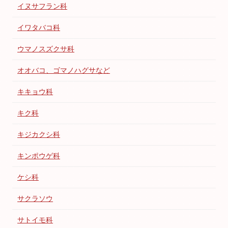
イヌサフラン科
イワタバコ科
ウマノスズクサ科
オオバコ、ゴマノハグサなど
キキョウ科
キク科
キジカクシ科
キンポウゲ科
ケシ科
サクラソウ
サトイモ科