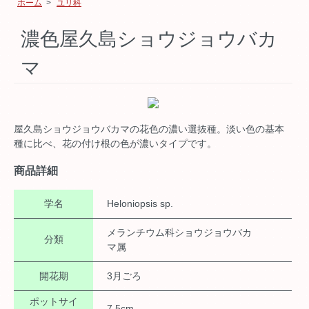
ホーム
>
ユリ科
濃色屋久島ショウジョウバカ
マ
屋久島ショウジョウバカマの花色の濃い選抜種。淡い色の基本
種に比べ、花の付け根の色が濃いタイプです。
商品詳細
学名
Heloniopsis sp.
メランチウム科ショウジョウバカ
分類
マ属
開花期
3月ごろ
ポットサイ
7.5cm