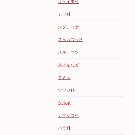
サトイモ科
シソ科
シダ、コケ
スイカズラ科
スギ、マツ
ススキなど
スミレ
ツツジ科
ツル系
ナデシコ科
バラ科