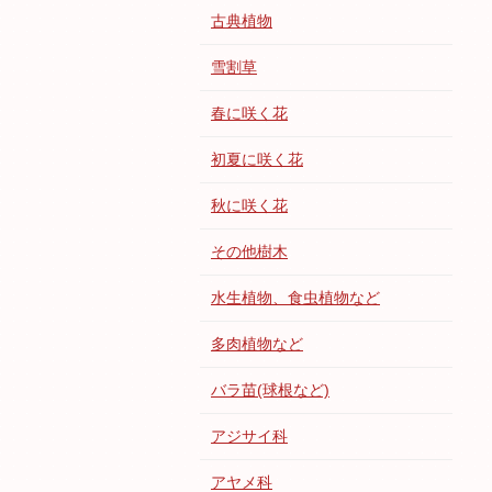
古典植物
雪割草
春に咲く花
初夏に咲く花
秋に咲く花
その他樹木
水生植物、食虫植物など
多肉植物など
バラ苗(球根など)
アジサイ科
アヤメ科