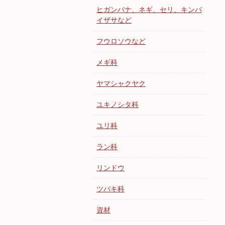
ヒガンバナ、ネギ、セリ、キンバ
イザサなど
フウロソウなど
メギ科
ヤマシャクヤク
ユキノシタ科
ユリ科
ラン科
リンドウ
ツバキ科
資材