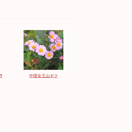
野
中国女王山ギク