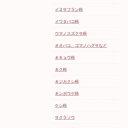
イヌサフラン科
イワタバコ科
ウマノスズクサ科
オオバコ、ゴマノハグサなど
キキョウ科
キク科
キジカクシ科
キンポウゲ科
ケシ科
サクラソウ