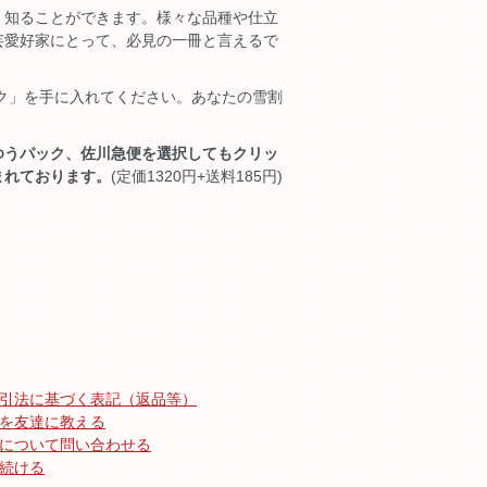
く知ることができます。様々な品種や仕立
芸愛好家にとって、必見の一冊と言えるで
ック」を手に入れてください。あなたの雪割
ゆうパック、佐川急便を選択してもクリッ
まれております。
(定価1320円+送料185円)
引法に基づく表記（返品等）
を友達に教える
について問い合わせる
続ける