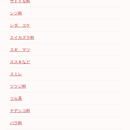
サトイモ科
シソ科
シダ、コケ
スイカズラ科
スギ、マツ
ススキなど
スミレ
ツツジ科
ツル系
ナデシコ科
バラ科