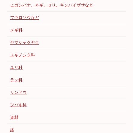
ヒガンバナ、ネギ、セリ、キンバイザサなど
フウロソウなど
メギ科
ヤマシャクヤク
ユキノシタ科
ユリ科
ラン科
リンドウ
ツバキ科
資材
鉢