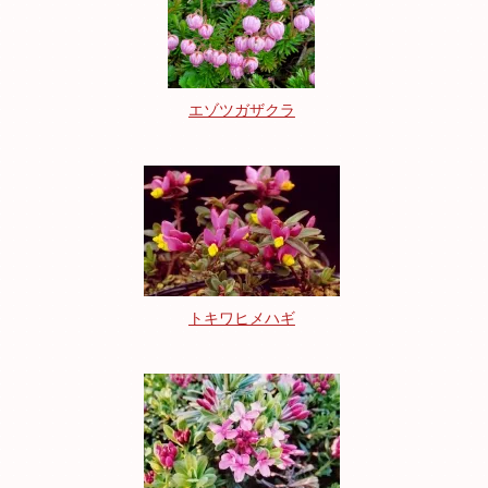
エゾツガザクラ
トキワヒメハギ