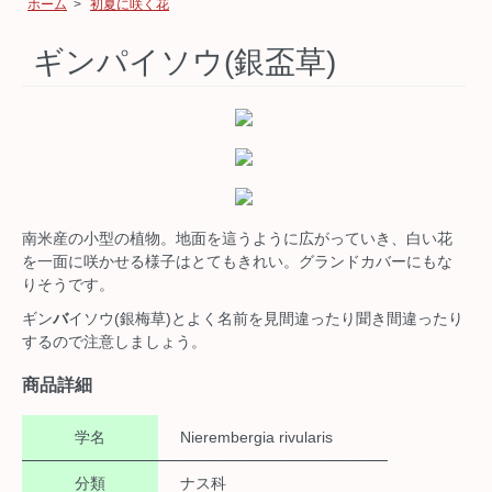
ホーム
>
初夏に咲く花
ギンパイソウ(銀盃草)
南米産の小型の植物。地面を這うように広がっていき、白い花
を一面に咲かせる様子はとてもきれい。グランドカバーにもな
りそうです。
ギン
バ
イソウ(銀梅草)とよく名前を見間違ったり聞き間違ったり
するので注意しましょう。
商品詳細
学名
Nierembergia rivularis
分類
ナス科