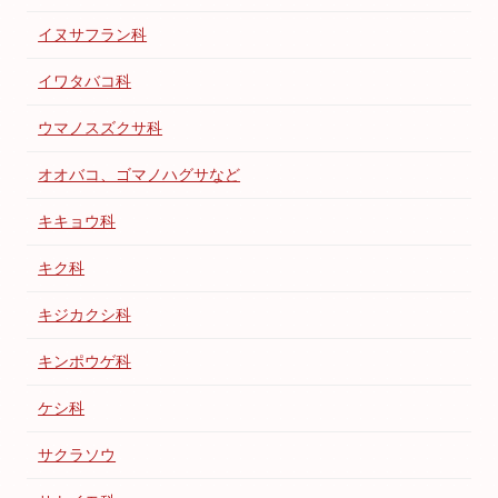
イヌサフラン科
イワタバコ科
ウマノスズクサ科
オオバコ、ゴマノハグサなど
キキョウ科
キク科
キジカクシ科
キンポウゲ科
ケシ科
サクラソウ