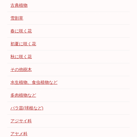
古典植物
雪割草
春に咲く花
初夏に咲く花
秋に咲く花
その他樹木
水生植物、食虫植物など
多肉植物など
バラ苗(球根など)
アジサイ科
アヤメ科