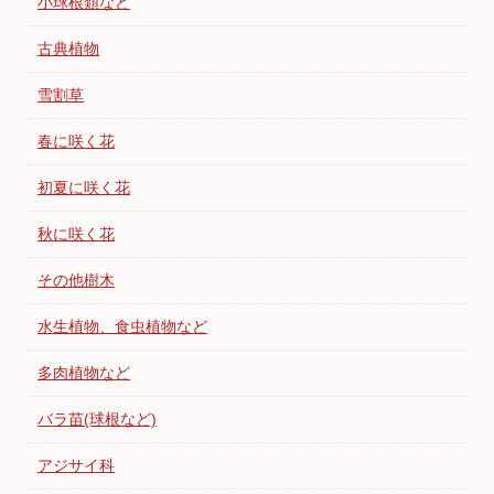
小球根類など
古典植物
雪割草
春に咲く花
初夏に咲く花
秋に咲く花
その他樹木
水生植物、食虫植物など
多肉植物など
バラ苗(球根など)
アジサイ科