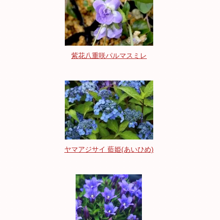
紫花八重咲パルマスミレ
ヤマアジサイ 藍姫(あいひめ)