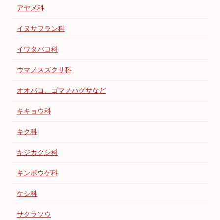
アヤメ科
イヌサフラン科
イワタバコ科
ウマノスズクサ科
オオバコ、ゴマノハグサなど
キキョウ科
キク科
キジカクシ科
キンポウゲ科
ケシ科
サクラソウ