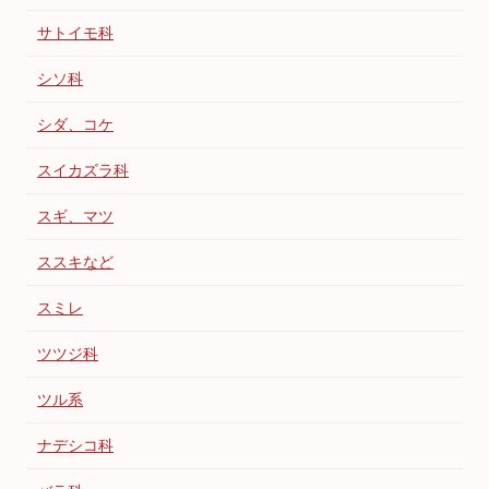
サトイモ科
シソ科
シダ、コケ
スイカズラ科
スギ、マツ
ススキなど
スミレ
ツツジ科
ツル系
ナデシコ科