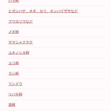
バラ科
ヒガンバナ、ネギ、セリ、キンバイザサなど
フウロソウなど
メギ科
ヤマシャクヤク
ユキノシタ科
ユリ科
ラン科
リンドウ
ツバキ科
資材