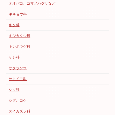
オオバコ、ゴマノハグサなど
キキョウ科
キク科
キジカクシ科
キンポウゲ科
ケシ科
サクラソウ
サトイモ科
シソ科
シダ、コケ
スイカズラ科