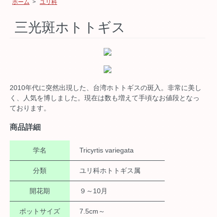
ホーム
>
ユリ科
三光斑ホトトギス
2010年代に突然出現した、台湾ホトトギスの斑入。非常に美し
く、人気を博しました。現在は数も増えて手頃なお値段となっ
ております。
商品詳細
学名
Tricyrtis variegata
分類
ユリ科ホトトギス属
開花期
９～10月
ポットサイズ
7.5cm～