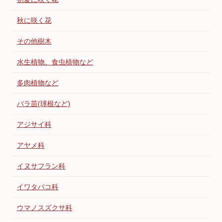
秋に咲く花
その他樹木
水生植物、食虫植物など
多肉植物など
バラ苗(球根など)
アジサイ科
アヤメ科
イヌサフラン科
イワタバコ科
ウマノスズクサ科