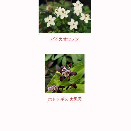
バイカオウレン
ホトトギス 大黒天