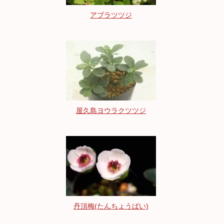
アブラツツジ
屋久島ヨウラクツツジ
丹頂梅(たんちょうばい)