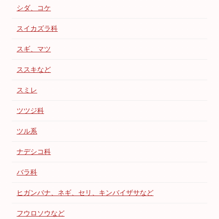
シダ、コケ
スイカズラ科
スギ、マツ
ススキなど
スミレ
ツツジ科
ツル系
ナデシコ科
バラ科
ヒガンバナ、ネギ、セリ、キンバイザサなど
フウロソウなど