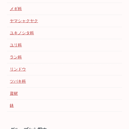
メギ科
ヤマシャクヤク
ユキノシタ科
ユリ科
ラン科
リンドウ
ツバキ科
資材
鉢