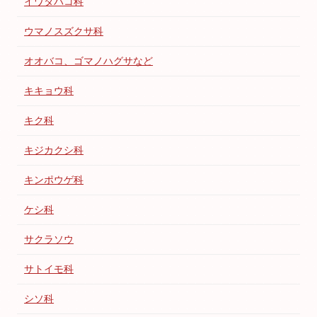
イワタバコ科
ウマノスズクサ科
オオバコ、ゴマノハグサなど
キキョウ科
キク科
キジカクシ科
キンポウゲ科
ケシ科
サクラソウ
サトイモ科
シソ科