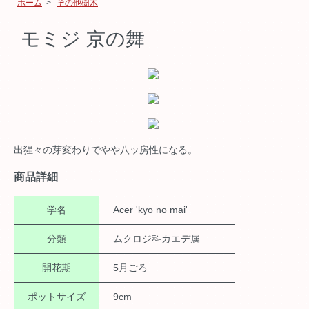
ホーム
>
その他樹木
モミジ 京の舞
出猩々の芽変わりでやや八ッ房性になる。
商品詳細
学名
Acer 'kyo no mai'
分類
ムクロジ科カエデ属
開花期
5月ごろ
ポットサイズ
9cm