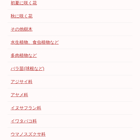
初夏に咲く花
秋に咲く花
その他樹木
水生植物、食虫植物など
多肉植物など
バラ苗(球根など)
アジサイ科
アヤメ科
イヌサフラン科
イワタバコ科
ウマノスズクサ科