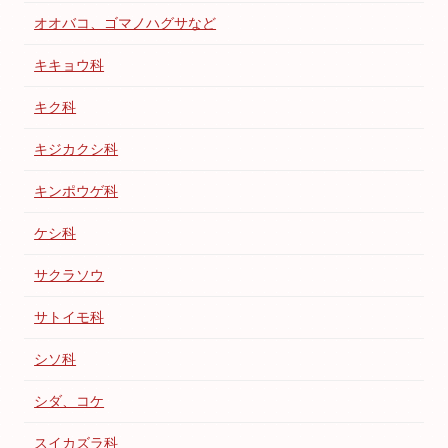
オオバコ、ゴマノハグサなど
キキョウ科
キク科
キジカクシ科
キンポウゲ科
ケシ科
サクラソウ
サトイモ科
シソ科
シダ、コケ
スイカズラ科