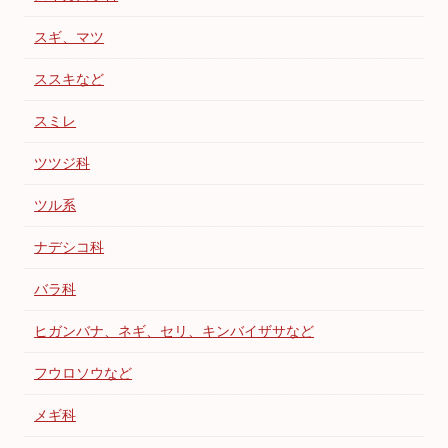
スギ、マツ
ススキなど
スミレ
ツツジ科
ツル系
ナデシコ科
バラ科
ヒガンバナ、ネギ、セリ、キンバイザサなど
フウロソウなど
メギ科