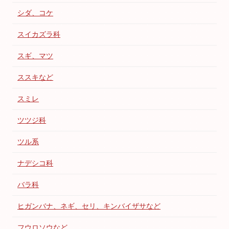
シダ、コケ
スイカズラ科
スギ、マツ
ススキなど
スミレ
ツツジ科
ツル系
ナデシコ科
バラ科
ヒガンバナ、ネギ、セリ、キンバイザサなど
フウロソウなど