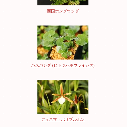
西国ホングウシダ
ハスバシダ (ヒトツバホウライシダ)
ディネマ・ポリブルボン