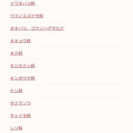
イワタバコ科
ウマノスズクサ科
オオバコ、ゴマノハグサなど
キキョウ科
キク科
キジカクシ科
キンポウゲ科
ケシ科
サクラソウ
サトイモ科
シソ科