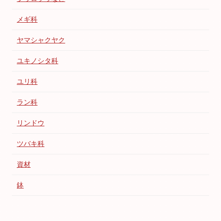
メギ科
ヤマシャクヤク
ユキノシタ科
ユリ科
ラン科
リンドウ
ツバキ科
資材
鉢