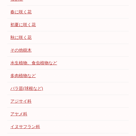
春に咲く花
初夏に咲く花
秋に咲く花
その他樹木
水生植物、食虫植物など
多肉植物など
バラ苗(球根など)
アジサイ科
アヤメ科
イヌサフラン科