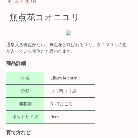
ホーム
>
ユリ科
無点花コオニユリ
通常入る斑点がない、無点花と呼ばれるユリ。タニマユリの血
が入っている個体だと思われます。
商品詳細
学名
Lilium leichtlinii
分類
ユリ科ユリ属
開花期
6～7月ごろ
ポットサイズ
9cm
育て方など