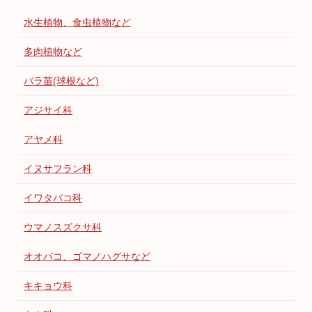
水生植物、食虫植物など
多肉植物など
バラ苗(球根など)
アジサイ科
アヤメ科
イヌサフラン科
イワタバコ科
ウマノスズクサ科
オオバコ、ゴマノハグサなど
キキョウ科