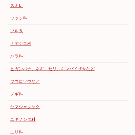
スミレ
ツツジ科
ツル系
ナデシコ科
バラ科
ヒガンバナ、ネギ、セリ、キンバイザサなど
フウロソウなど
メギ科
ヤマシャクヤク
ユキノシタ科
ユリ科