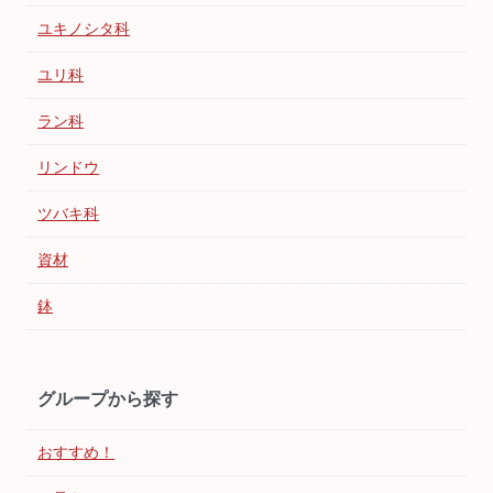
ユキノシタ科
ユリ科
ラン科
リンドウ
ツバキ科
資材
鉢
グループから探す
おすすめ！