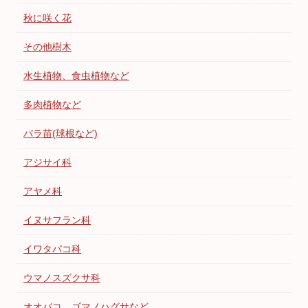
秋に咲く花
その他樹木
水生植物、食虫植物など
多肉植物など
バラ苗(球根など)
アジサイ科
アヤメ科
イヌサフラン科
イワタバコ科
ウマノスズクサ科
オオバコ、ゴマノハグサなど