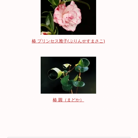
椿 プリンセス雅子(ぷりんせすまさこ)
椿 圓（まどか）